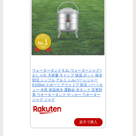
ウォータータンク 6.1L ウォータージャグ |
おしゃれ 大容量 キャンプ 保温 ポット 保冷
部活 シンプル アルミ シルバー レジャー
6100ml スポーツ アウトドア 防災 バーベキ
ュー 水筒 保温保冷 運動会 水タンク 災害対
策 ウオータータンク サッカー ウオーター
ジャグ ジャグ
楽天で購入