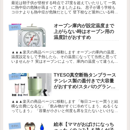
最近は朝子供が登校する時点で 27度を超えていたりして 一気
に熱中症の危険が高まって きましたよね。 息子が通う学校も
コロナよりも熱中症が危険だとして 登下校など屋外にいる時は
マスクを外すように指導されて います。
オーブン庫内が設定温度まで
そのた
上がらない時はオーブン用の
温度計がおすすめ
▲▲▲楽天の商品ページに移動します オーブンの庫内の温度、
温度設定をして予熱したら、その温度になってて当然と思って
いませんか？ 実はオーブンによって、庫内の温度って違うんで
す。 温度設定して予熱が完了したんだから、すぐにパンやケー
キ、クッキ...
TYESO真空断熱タンブラース
そのた
テンレス製の蓋付きで大容量
がおすすめ!スタバのグランデ
サイズも入るよ
▲▲▲楽天の商品ページに移動します 「毎日コーヒー買うと結
構な出費になるな」 「飲み物がすぐに冷めてしまう、ぬるくな
ってしまう」 「容量が小さいと何度も席を立たないといけな
い」 などなど、仕事やドライブ、スポーツやお出かけなどのお
供に携帯す...
絵本【ママがおばけになっち
そのた