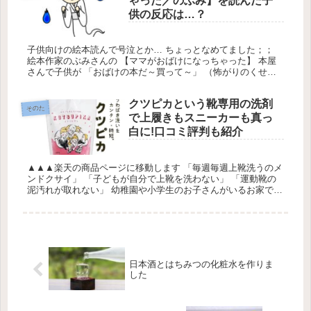
ゃった／のぶみ】を読んだ子
供の反応は…？
子供向けの絵本読んで号泣とか… ちょっとなめてました；；
絵本作家のぶみさんの 【ママがおばけになっちゃった】 本屋
さんで子供が 「おばけの本だ～買って～」 （怖がりのくせに
おばけ好き；；） と欲しがったもの。 ちょっと前にママ友に
おすすめ されてた絵本だったので購入。
クツピカという靴専用の洗剤
そのた
で上履きもスニーカーも真っ
白に!口コミ評判も紹介
▲▲▲楽天の商品ページに移動します 「毎週毎週上靴洗うのメ
ンドクサイ」 「子どもが自分で上靴を洗わない」 「運動靴の
泥汚れが取れない」 幼稚園や小学生のお子さんがいるお家では
あるあるではないでしょうか。 上靴のゴム部分の汚れもキレイ
に落ちな...
日本酒とはちみつの化粧水を作りま
した