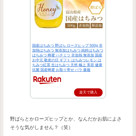
国産はちみつ 野ばら ローズヒップ 500g 非
加熱はちみつ 無添加はちみつ 純粋はちみつ
はちみつ 蜂蜜 ハチミツ 非加熱 無添加 国産
お中元 敬老の日 ギフト はちみつレモン は
ちみつ紅茶 生はちみつ 天然 極上 美容 健康
抗菌 国産蜂蜜 お取り寄せ バラ 薔薇
楽天で購入
野ばらとかローズヒップとか、なんだかお肌によさ
そうな気がしません？（笑）