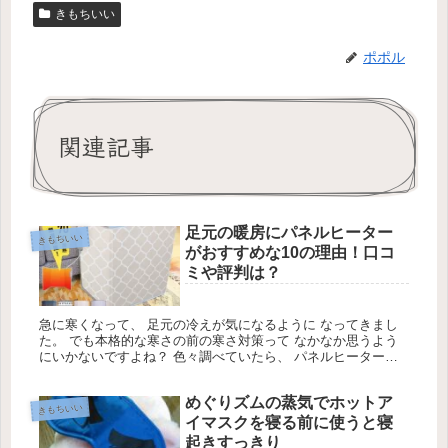
きもちいい
ポポル
関連記事
足元の暖房にパネルヒーター
きもちいい
がおすすめな10の理由！口コ
ミや評判は？
急に寒くなって、 足元の冷えが気になるように なってきまし
た。 でも本格的な寒さの前の寒さ対策って なかなか思うよう
にいかないですよね？ 色々調べていたら、 パネルヒーターな
んて便利なものが あるじゃないですか！ 実際に購入し、使用
している方の 口コミや評判はどうなのか…
めぐりズムの蒸気でホットア
きもちいい
イマスクを寝る前に使うと寝
起きすっきり