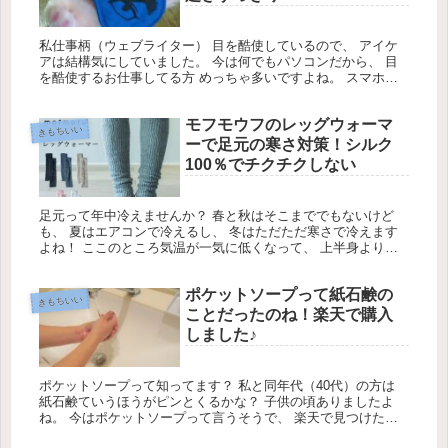
私仕事柄（ウェブライター） 目を酷使しているので、 アイケ
アは結構気にしていました。 今は何でもパソコンだから、 目
を酷使するお仕事してる方 めっちゃ多いですよね。 スマホも
使うし、 モニター見てる時間て とんでもなく多いと思いま
す。
モフモウフのレッグウォーマ
きもちいい
ーで足元の寒さ対策！シルク
100％でチクチクしない
足元って年中冷えませんか？ 春と秋はそこまででもないけど
も、 夏はエアコンで冷えるし、 冬はただただ寒さで冷えます
よね！ ここのところ気温が一気に低くなって、 上半身よりも
足元の冷えが気になるように なってきました。 じゃあ靴下履
けばいいじゃん、て 思うでしょ？
ポケットソープって紙石鹸の
きもちいい
ことだったのね！楽天で購入
しました♪
ポケットソープって知ってます？ 私と同年代（40代）の方は
紙石鹸ていうほうがピンとくるかな？ 子供の頃ありましたよ
ね。 今はポケットソープって言うそうで、 楽天で見つけたん
です♪