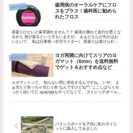
歯周病のオーラルケアにフロ
きもちいい
スをプラス！歯科医に勧めら
れたフロス
肩凝りひどいと歯茎腫れません？？ 歯茎が腫れて血行が悪くな
るから 肩が凝るという方もいますが。 まぁどちらが先かはお
いといて、 私は仕事柄（在宅ライター） 肩凝りは避けられな
くて(¯―¯٥) 虫歯や何か問題ができた時にしか 歯医者に行かな
いので
ヨガ再開に向けてスリアのヨ
きもちいい
ガマット（6mm）を送料無料
でゲット＆おすすめ点など
ヨガマットって、 知らない間に劣化するんですね… いや、 ま
ぁ当たり前っちゃ当たり前 なんですけどね^^; ここしばらくせ
っかく続いてた ayayogaもやってなくて、 ストレッチポールも
しない、 バランスボールも片付けて
バランスボードを子供に私のダイエ
ットに購入してみました