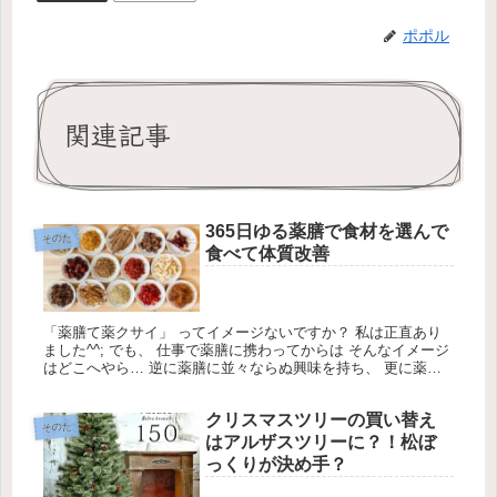
ポポル
関連記事
365日ゆる薬膳で食材を選んで
そのた
食べて体質改善
「薬膳て薬クサイ」 ってイメージないですか？ 私は正直あり
ました^^; でも、 仕事で薬膳に携わってからは そんなイメージ
はどこへやら… 逆に薬膳に並々ならぬ興味を持ち、 更に薬膳
のインストラクターの 資格も取り、 一度は体質改善にも成
功！
クリスマスツリーの買い替え
そのた
はアルザスツリーに？！松ぼ
っくりが決め手？