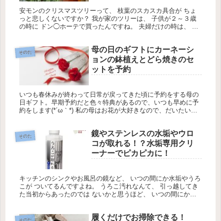
安モンのクリスマスツリーって、 枝葉のスカスカ具合が ちょ
っと悲しくないですか？ 我が家のツリーは、 子供が２～３歳
の時に ドン◯ホーテで買ったんですね。 夫婦だけの時は、 テ
ーブルサイズのツリーのみで。
母の日のギフトにカーネーシ
そのた
ョンの鉢植えとどら焼きのセ
ットを予約
いつも春休みが終わって日常が戻ってきた頃に予約をする母の
日ギフト。早期予約だと色々特典があるので、いつも早めに予
約をします(*´ω｀*) 私の母はお花が大好きなので、だいたい毎
年お花を贈るんですよね。
鏡やステンレスの水垢やウロ
そのた
コが取れる！？水垢専用クリ
ーナーでピカピカに！
キッチンのシンクやお風呂の鏡など、 いつの間にか水垢やうろ
こが ついてるんですよね。 うろこ汚れなんて、 引っ越してき
た当初からあったのでは ないかと思うほど、 いつの間にか取
れないくらい 頑固な汚れになっちゃってますよね。
履くだけでお掃除できる！
そのた