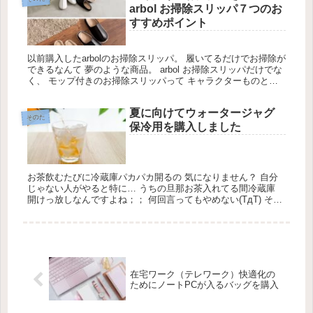
arbol お掃除スリッパ７つのお
すすめポイント
以前購入したarbolのお掃除スリッパ。 履いてるだけでお掃除が
できるなんて 夢のような商品。 arbol お掃除スリッパだけでな
く、 モップ付きのお掃除スリッパって キャラクターものとか
いろいろ 出てますよね。
夏に向けてウォータージャグ
そのた
保冷用を購入しました
お茶飲むたびに冷蔵庫パカパカ開るの 気になりません？ 自分
じゃない人がやると特に… うちの旦那お茶入れてる間冷蔵庫
開けっ放しなんですよね；； 何回言ってもやめない(TдT) それ
に息子は自分でお茶を入れたがるので ずっとダイソーのウォー
タージャグを
在宅ワーク（テレワーク）快適化の
ためにノートPCが入るバッグを購入