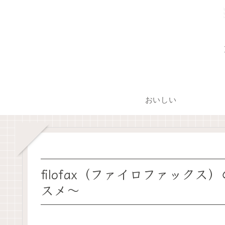
おいしい
filofax（ファイロファック
スメ～