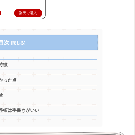
楽天で購入
目次
特徴
かった点
途
整頓は手書きがいい