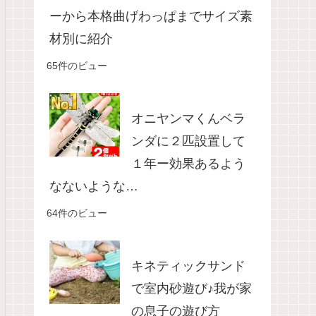
ーから本格曲げわっぱまでサイズ素
材別に紹介
65件のビュー
オニヤンマくんベラ
ンダに２匹設置して
１年ー効果あるよう
なないような…
64件のビュー
キネティックサンド
で室内砂遊び♪我が家
の息子の遊び方